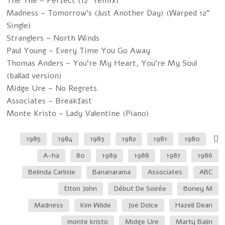
The The – Perfect (12" remix)
Madness – Tomorrow's (Just Another Day) (Warped 12"
Single)
Stranglers – North Winds
Paul Young – Every Time You Go Away
Thomas Anders – You're My Heart, You're My Soul
(ballad version)
Midge Ure – No Regrets
Associates – Breakfast
Monte Kristo – Lady Valentine (Piano)
1985
1984
1983
1982
1981
1980
A-ha
80
1989
1988
1987
1986
Belinda Carlisle
Bananarama
Associates
ABC
Elton John
Début De Soirée
Boney M
Madness
Kim Wilde
Joe Dolce
Hazell Dean
monte kristo
Midge Ure
Marty Balin