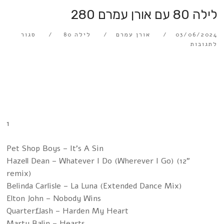
לילה 80 עם אורן עמרם 280
03/06/2024
אורן עמרם
לילה 80
סגור
לתגובות
1
Pet Shop Boys – It's A Sin
Hazell Dean – Whatever I Do (Wherever I Go) (12"
remix)
Belinda Carlisle – La Luna (Extended Dance Mix)
Elton John – Nobody Wins
Quarterflash – Harden My Heart
Marty Balin – Hearts