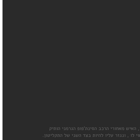
בוע אורן יחד עם מנפרד תומאסר, האיש מאחורי הרכב הסינת'פופ הגרמני הותיק