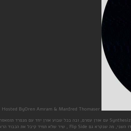
Hosted By
Oren Amram & Manfred Thomaser
פינת ה-B Side היא פינה המשודרת בכל שבוע במסגרת התכנית Synthesize Me עם אורן עמרם, ובה בכל ש