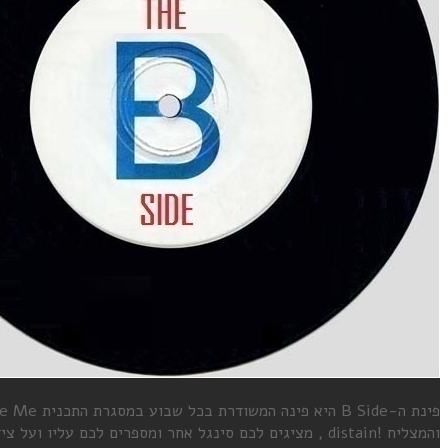
והמצליח !distain , מציגים לכם סינגל אחר ומספרים לכם עליו ועל צידו השני, מה שנקרא גם Flip Side , שיר שלא תמיד קיבל את הכבוד הראוי לו , ונגזר עליו להיות בצד השני של התקליטון.