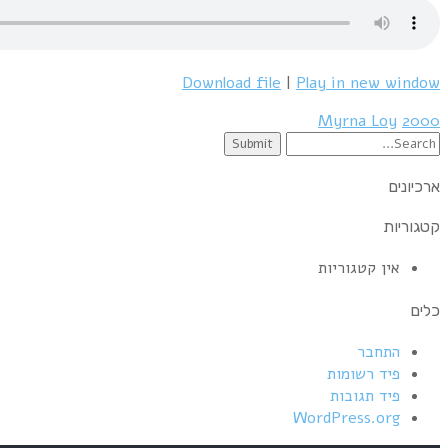
B
side
spot
91
Download file
|
Play in new window
–
Myrna
Myrna Loy
2000
Loy
Search
–
for:
La
ארכיונים
Beyja
קטגוריות
אין קטגוריות
כלים
התחבר
פיד רשומות
פיד תגובות
WordPress.org