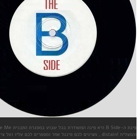
והמצליח !distain , מציגים לכם סינגל אחר ומספרים לכם עליו ועל צידו השני, מה שנקרא גם Flip Side , שיר שלא תמיד קיבל את הכבוד הראוי לו , ונגזר עליו להיות בצד השני של התקליטון.