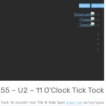
Website
Subscribe
Downcast
iTunes
TuneIn
255 – U2 – 11 O'Clock Tick Tock
20/03/2022
אורן עמרם
The B Side Spot
סגור לתגובות
על B side spot 255 – U2 – 11 O'Clock Tick Tock