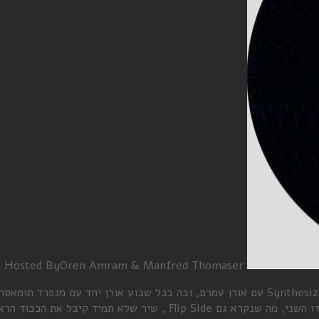
Hosted By
Oren Amram & Manfred Thomaser
פינת ה-B Side היא פינה המשודרת בכל שבוע במסגרת התכנית Synthesize Me עם אורן עמרם, ובה בכל ש