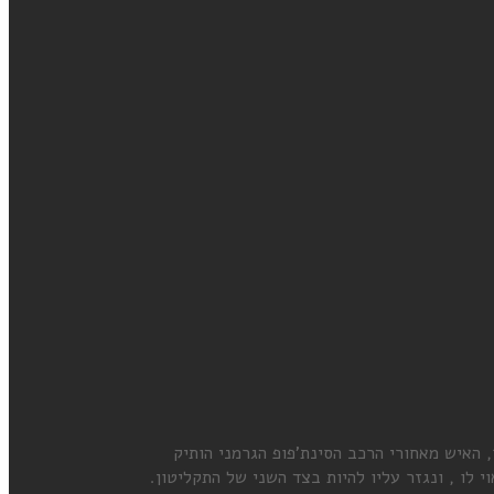
בוע אורן יחד עם מנפרד תומאסר, האיש מאחורי הרכב הסינת'פופ הגרמני הותיק