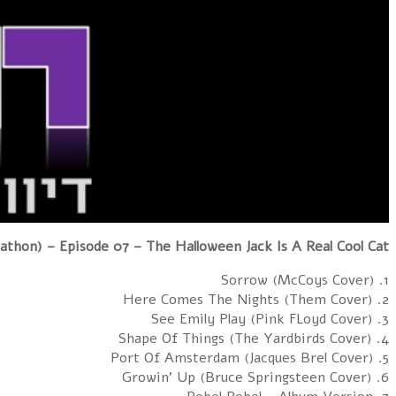
hon) – Episode 07 – The Halloween Jack Is A Real Cool Cat
1. Sorrow (McCoys Cover)
2. Here Comes The Nights (Them Cover)
3. See Emily Play (Pink FLoyd Cover)
4. Shape Of Things (The Yardbirds Cover)
5. Port Of Amsterdam (Jacques Brel Cover)
6. Growin' Up (Bruce Springsteen Cover)