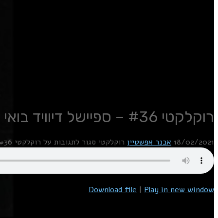
רוקלקטי #36 – ספיישל דיוויד בואי – פרק 7
18/02/2021
אבנר אפשטיין
רוקלקטי
סגור לתגובות
על רוקלקטי #36 – ספיישל דיוויד בואי – פרק 7
Download file
|
Play in new window