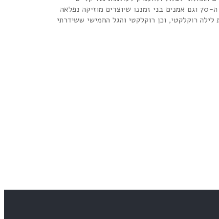
חדשים. גיליתי נפעם את ה-PROGRESSIVE, הפסיכדליה, הפולק-רוק, הג’אז רוק (פיוז’ן) ועוד. הדהים אותי לגלות בו זמנית גם אמנים משנות ה-70 וגם אמנים בני זמננו שיוצרים מוזיקה נפלאה
 לילה רוקלקטי, וכן רוקלקטי והגל החמישי ששידרתי