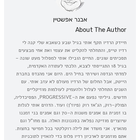
אבנר אפשטיין
About The Author
חיידק הרדיו תקף אותי בגיל שבע כשאבא שלי קנה לי
רדיו טייפ, והתחלתי להקליט את עצמי ואת אחי מבצעים
תסכיתים שונים. החיים הובילו אותי למסלול מעט שונה –
בגיל 18 התגייסתי לצבא, הלכתי לעתודה האקדמית,
למדתי הנדסה ושירתי בחיל הים. היום אני מהנדס בחברת
הייטק, אבל החלום של הרדיו מעולם לא עזב אותי. עם
השנים התחלתי לצלול ולהעמיק לעולמות מוזיקליים
חדשים. גיליתי נפעם את ה-PROGRESSIVE, הפסיכדליה,
הפולק-רוק, הג’אז רוק (פיוז’ן) ועוד. הדהים אותי לגלות
בו זמנית גם אמנים משנות ה-70 וגם אמנים בני זמננו
שיוצרים מוזיקה נפלאה בסגנונות האלה. גם מחו”ל וגם
מהארץ. אני משדר את לילה רוקלקטי בכל חמישי בחצות.
אתם מוזמנים לארכיון רדיו פלוס כדי להאזין לתוכניות