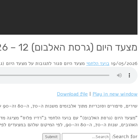
מצעד היום (גרסת האלבום) 12 – 18.5.26
19/05/2026
בועז הלחמי
מצעד היום
סגור לתגובות
על מצעד היום (גרסת האל
Download file
|
Play in new window
שירים, סיפורים וסוכריות מתוך אלבומים משנות ה-70, ה-80 וה-90 שהיו במקום ה-18 במצעדי האלבומים בבריטניה ובארה"ב בדיוק ב-18 במאי.
"מצעד היום (גרסת האלבום)" עם בועז הלחמי ב"רדיו פלוס" מציגה מד
האהובים, שנות ה-70, ה-80 וה-90, לפי המיקום שלהם במצעדים לפי תאריך השידור. הצטרפו אלי מדי יום שני מ-22:00 ועד חצות לשעתיים של הרבה מוזיקה טובה וקצת ידע.
Search for: