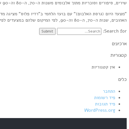
שירים, סיפורים וסוכריות מתוך אלבומים משנות ה-70, ה-80 וה-90 שהיו במקום ה-11 במצעדי האלבומים בבריטניה ובארה"ב בדיוק ב-11 במאי.
"מצעד היום (גרסת האלבום)" עם בועז הלחמי ב"רדיו פלוס" מציגה מד
האהובים, שנות ה-70, ה-80 וה-90, לפי המיקום שלהם במצעדים לפי תאריך השידור. הצטרפו אלי מדי יום שני מ-22:00 ועד חצות לשעתיים של הרבה מוזיקה טובה וקצת ידע.
Search for:
ארכיונים
קטגוריות
אין קטגוריות
כלים
התחבר
פיד רשומות
פיד תגובות
WordPress.org