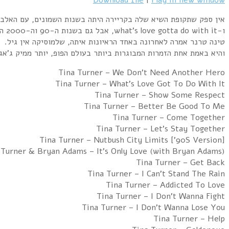
אין ספק שתקופת השיא שלה בקריירה היתה בשנות השמונים, עם האלבום “Private Dancer”, ועוד כמה להיטי ענק כמו t need another hero
ו-what’s love gotta do with it, אבל גם בשנות ה-90 וה-2000 המשיכה להוציא אלבומים מצליחים ולהופיע ללא הפסקה.
טינה טרנר אמרה לאחרונה באחד הראיונות איתה, שלמוסיקה אין גיל.
והיא באמת אחת הזמרות המבוגרות ביותר בעולם הפופ, יותר ממיק ג’אגר,
Tina Turner – We Don’t Need Another Hero
Tina Turner – What’s Love Got To Do With It
Tina Turner – Show Some Respect
Tina Turner – Better Be Good To Me
Tina Turner – Come Together
Tina Turner – Let’s Stay Together
Tina Turner – Nutbush City Limits [’90S Version]
 Turner & Bryan Adams – It’s Only Love (with Bryan Adams)
Tina Turner – Get Back
Tina Turner – I Can’t Stand The Rain
Tina Turner – Addicted To Love
Tina Turner – I Don’t Wanna Fight
Tina Turner – I Don’t Wanna Lose You
Tina Turner – Help