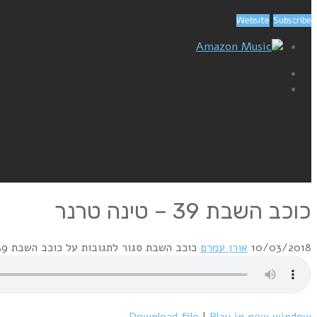
Website
Subscribe
Amazon Music
כוכב השבת 39 – טינה טרנר
10/03/2018
אורן עמרם
כוכב השבת
סגור לתגובות
על כוכב השבת 39 – טינה טרנר
Download file
|
Play in new window