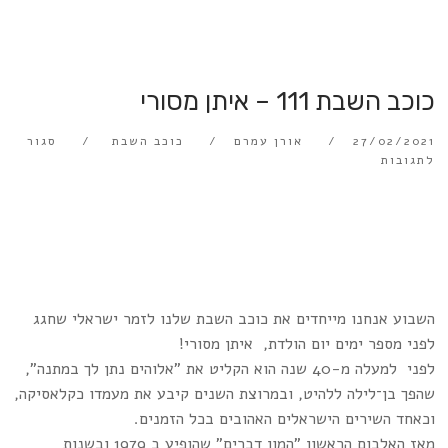
כוכב השבת 111 – איתן מסורי
27/02/2021
אורן עמרם
כוכב השבת
סגור
לתגובות
השבוע אנחנו מייחדים את כוכב השבת שלנו לזמר ישראלי שחגג
לפני מספר ימים יום הולדת, איתן מסורי!
לפני למעלה מ-40 שנה הוא הקליט את "אלוהים נתן לך במתנה",
שהפך בן־לילה ללהיט, ובמרוצת השנים קיבע את מעמדו כקלאסיקה,
וכאחד השירים הישראלים האהובים בכל הזמנים.
מאז האלבום הראשון "המון דברים" שהופיע ב 1979 ובשנות